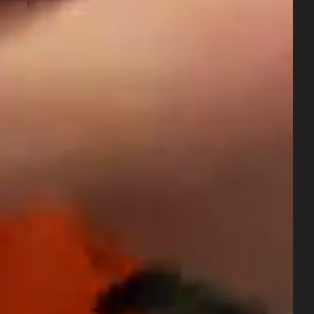
buchen sie die diamond lodge
DIAMOND ROCK
iamond Rock