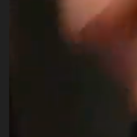
ERÖFFNUNG JANUAR 2021
Reservieren
Buchen Sie jetzt das Zimmer oder die Suite,
die alle Ihre Bedürfnisse erfüllt. Nutzen Sie
für unvergessliche Aufenthalte in Savoie in
unserem 5-Sterne-Hotel in Tignes die vielen
High-End-Einrichtungen und -Services.
Möchten Sie weitere Informationen?
Kontaktieren Sie uns per E-Mail oder
Telefon. Bis bald bei Diamond Rock!